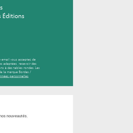
s
 Éditions
e email vous acceptez de
es adaptées, recevoir des
ns à des tables rondes. Les
de la marque Bordas /
onnées personnelles
s nos nouveautés.