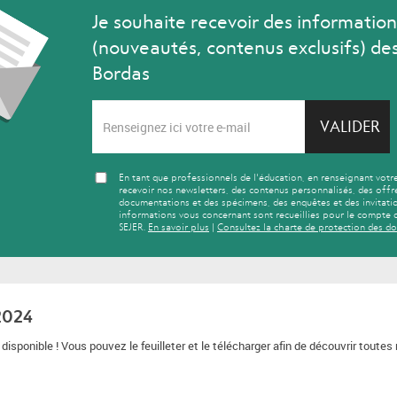
Je souhaite recevoir des information
(nouveautés, contenus exclusifs) des
Bordas
VALIDER
En tant que professionnels de l'éducation, en renseignant votr
recevoir nos newsletters, des contenus personnalisés, des offr
documentations et des spécimens, des enquêtes et des invitatio
informations vous concernant sont recueillies pour le compte 
SEJER.
En savoir plus
|
Consultez la charte de protection des d
2024
isponible ! Vous pouvez le feuilleter et le télécharger afin de découvrir toute