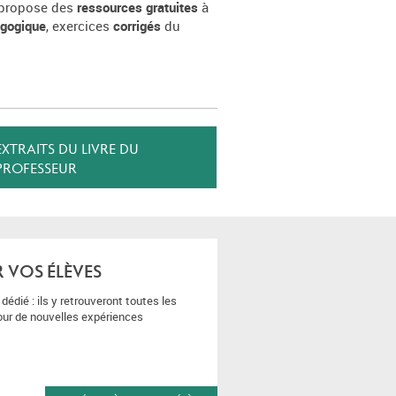
 propose des
ressources gratuites
à
agogique
, exercices
corrigés
du
EXTRAITS DU LIVRE DU
PROFESSEUR
R VOS ÉLÈVES
édié : ils y retrouveront toutes les
our de nouvelles expériences