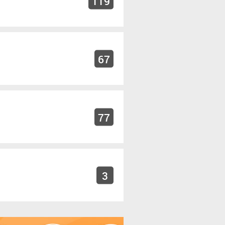
119
67
77
3