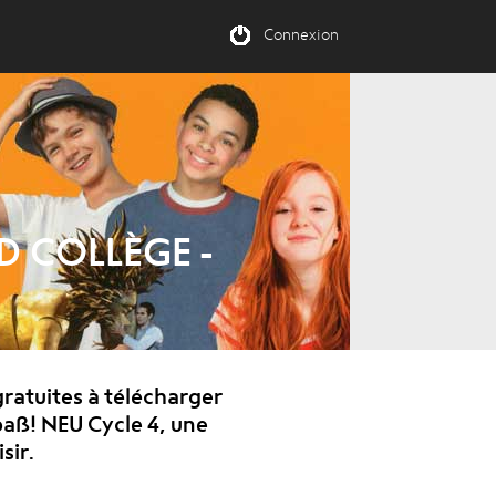
Connexion
 COLLÈGE - M
ratuites à télécharger
paß! NEU Cycle 4, une
sir.